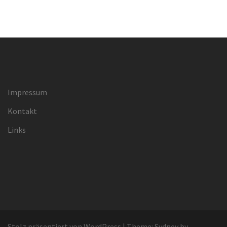
Impressum
Kontakt
Links
Stolz präsentiert von WordPress
|
Theme:
Sydney
by