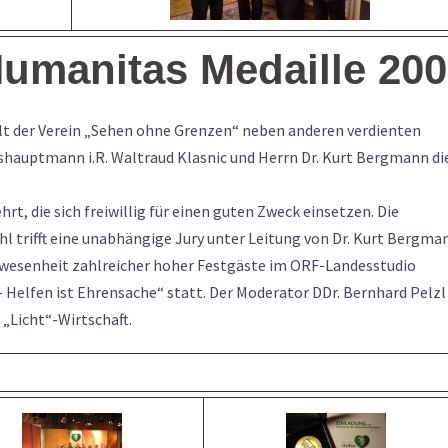
Humanitas Medaille 20
lt der Verein „Sehen ohne Grenzen“ neben anderen verdienten
shauptmann i.R. Waltraud Klasnic und Herrn Dr. Kurt Bergmann di
t, die sich freiwillig für einen guten Zweck einsetzen. Die
hl trifft eine unabhängige Jury unter Leitung von Dr. Kurt Bergma
nwesenheit zahlreicher hoher Festgäste im ORF-Landesstudio
Helfen ist Ehrensache“ statt. Der Moderator DDr. Bernhard Pelzl
„Licht“-Wirtschaft.