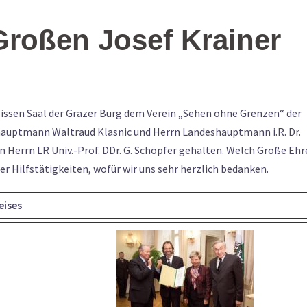
Großen Josef Krainer
issen Saal der Grazer Burg dem Verein „Sehen ohne Grenzen“ der
shauptmann Waltraud Klasnic und Herrn Landeshauptmann i.R. Dr.
n Herrn LR Univ.-Prof. DDr. G. Schöpfer gehalten. Welch Große Ehr
 Hilfstätigkeiten, wofür wir uns sehr herzlich bedanken.
eises