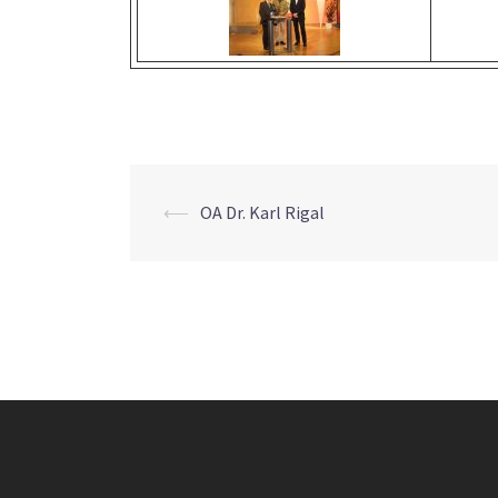
Beitrags-
⟵
OA Dr. Karl Rigal
Navigation